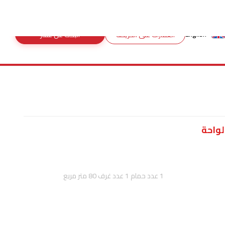
40403000 974+
:اتصل بنا
English
العقارات على الخريطة
البحث عن عقار
لواحة
1
عدد حمام
1
عدد غرف
80
متر مربع