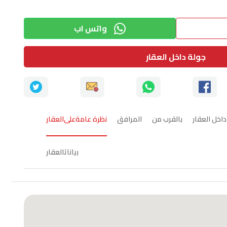
واتس اب
جولة داخل العقار
اخل العقار
بالقرب من
المرافق
ﻧظرة ﻋﺎﻣﺔﻋﻠﻰاﻟﻌﻘﺎر
ﺑﯾﺎﻧﺎتاﻟﻌﻘﺎر