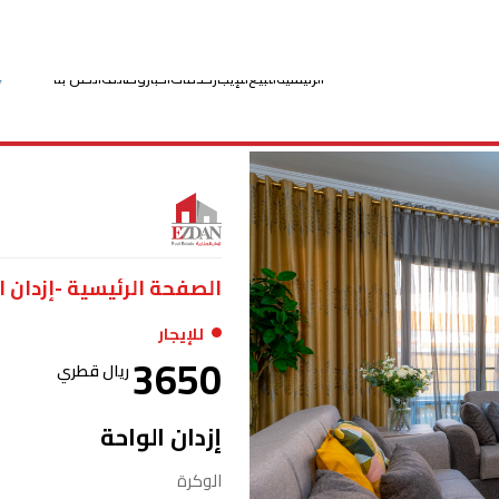
الرئيسية
للبيع
للإيجار
خدمات
أخبار
وظائف
اتصل بنا
الصفحة الرئيسية -
إزدان ا
للإيجار
3650
ریال قطري
إزدان الواحة
الوكرة