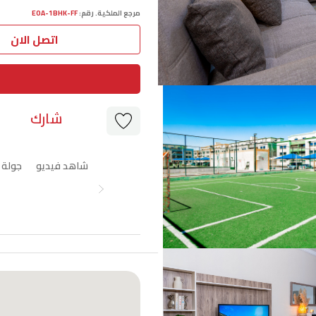
مرجع الملكية. رقم:
EOA-1BHK-FF
اتصل الان
ﺷﺎرك
شاهد فيديو
جولة د