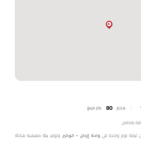
80
بحجم
متر مربع
ة بالكامل
ن غرفة نوم واحدة في
واحة إزدان – الوكير
، وتوفر بيئة معيشية هادئة