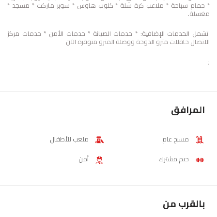
* حمام سباحة * ملاعب كرة سلة * كلوب هاوس * سوبر ماركت * مسجد *
مغسلة.
تشمل الخدمات الإضافية: * خدمات الصيانة * خدمات الأمن * خدمات مركز
الاتصال حافلات مترو الدوحة ووصلة المترو متوفرة الآن
;
المرافق
مسبح عام
ملعب للأطفال
جيم مشترك
أمن
بالقرب من