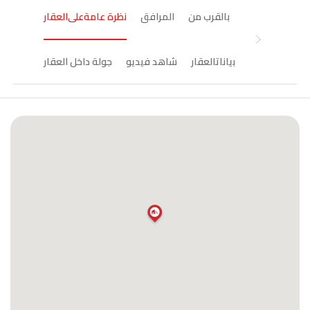
بالقرب من
المرافق
ﻧظرة ﻋﺎﻣﺔﻋﻠﻰاﻟﻌﻘﺎر
ﺑﯾﺎﻧﺎتاﻟﻌﻘﺎر
شاهد فيديو
جولة داخل العقار