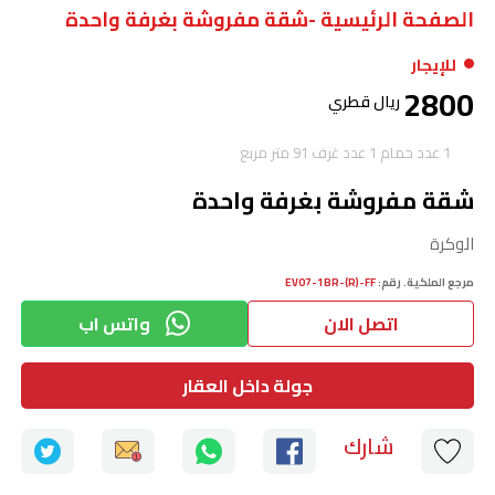
الصفحة الرئيسية -
شقة مفروشة بغرفة واحدة
للإيجار
2800
ریال قطري
1
عدد حمام
1
عدد غرف
91
متر مربع
شقة مفروشة بغرفة واحدة
الوكرة
مرجع الملكية. رقم:
EV07-1BR-(R)-FF
اتصل الان
واتس اب
جولة داخل العقار
ﺷﺎرك