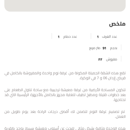
ملخص
عدد الغرف
ﻋدد ﺣﻣﺎم
1
1
بحجم
متر مربع
91
مفروش
FF
تقع هذه الشقة الجميلة المكونة من غرفة نوم واحدة والمفروشة بالكامل في
قريتي إزدان 06 و 7 في الوكرة.
تتكون المساحة الأرضية من غرفة معيشة ترحيبية مع ساحة تناول الطعام على
بعد خطوات قليلة ومطبخ لطيف للغاية مجهز بالكامل بالأجهزة الرئيسية التي قد
تحتاجها.
تم تصميم غرفة النوم لتضمن لك أقصى درجات الراحة بعد يوم طويل من
العمل.
هذه الوحدة مثالية بشكل مثالي للبحث عن أسلوب معيشة بسيط. يوجد بالقرية